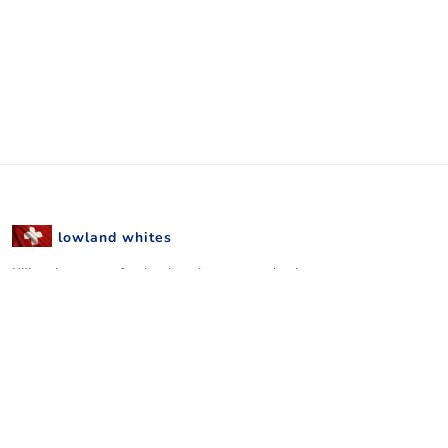
lowland whites
Kijk ook op onze facebookpagina voor update's.
facbook pagina
LINKS